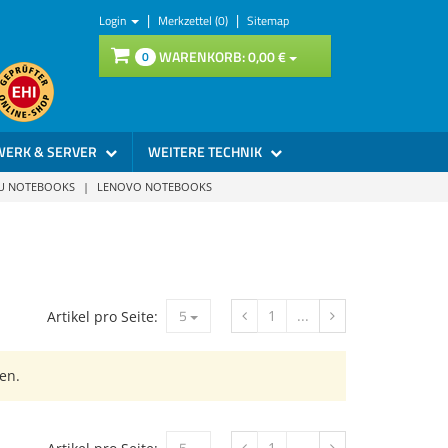
|
|
Login
Merkzettel (0)
Sitemap
WARENKORB:
0,
00
€
0
WERK & SERVER
WEITERE TECHNIK
SU NOTEBOOKS
|
LENOVO NOTEBOOKS
5
1
...
Artikel pro Seite:
en.
5
1
...