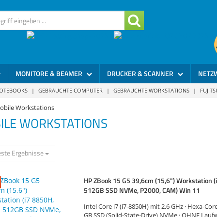
MONITORE & BEAMER
DRUCKER & SCANNER
NETZ
NOTEBOOKS
|
GEBRAUCHTE COMPUTER
|
GEBRAUCHTE WORKSTATIONS
|
FUJIT
obile Workstations
ILE WORKSTATIONS
ste Ergebnisse
HP ZBook 15 G5 39,6cm (15,6") Workstation (
512GB SSD NVMe, P2000, CAM) Win 11
Intel Core i7 (i7-8850H) mit 2.6 GHz · Hexa-Cor
GB SSD (Solid-State-Drive) NVMe · OHNE Laufw