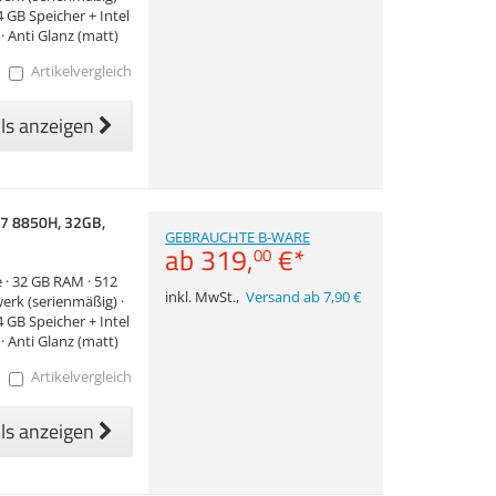
 GB Speicher + Intel
· Anti Glanz (matt)
Artikelvergleich
ils anzeigen
i7 8850H, 32GB,
GEBRAUCHTE B-WARE
ab
319,
€
*
00
e · 32 GB RAM · 512
inkl. MwSt.
,
Versand ab 7,90 €
erk (serienmäßig) ·
 GB Speicher + Intel
· Anti Glanz (matt)
Artikelvergleich
ils anzeigen