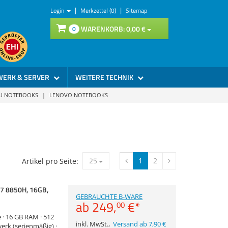
|
|
Login
Merkzettel (0)
Sitemap
WARENKORB:
0,
00
€
0
WERK & SERVER
WEITERE TECHNIK
SU NOTEBOOKS
|
LENOVO NOTEBOOKS
25
1
2
Artikel pro Seite:
i7 8850H, 16GB,
GEBRAUCHTE B-WARE
ab
249,
€
*
00
e · 16 GB RAM · 512
inkl. MwSt.
,
Versand ab 7,90 €
erk (serienmäßig) ·