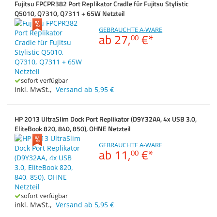
Fujitsu FPCPR382 Port Replikator Cradle für Fujitsu Stylistic
Zubehör
Q5010, Q7310, Q7311 + 65W Netzteil
Dokumentenscanne
Kompatibilität (Tablet)
Anmelden
|
Registrieren
|
GEBRAUCHTE A-WARE
Merkzettel
ab
27,
€
*
00
Kompatible Modellreihe
sofort verfügbar
inkl. MwSt.
,
Versand ab 5,95 €
HP 2013 UltraSlim Dock Port Replikator (D9Y32AA, 4x USB 3.0,
EliteBook 820, 840, 850), OHNE Netzteil
GEBRAUCHTE A-WARE
ab
11,
€
*
00
sofort verfügbar
inkl. MwSt.
,
Versand ab 5,95 €