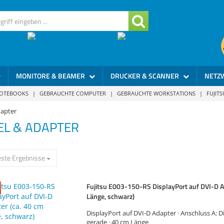
MONITORE & BEAMER
DRUCKER & SCANNER
NETZ
NOTEBOOKS
|
GEBRAUCHTE COMPUTER
|
GEBRAUCHTE WORKSTATIONS
|
FUJIT
dapter
EL & ADAPTER
ste Ergebnisse
Fujitsu E003-150-RS DisplayPort auf DVI-D A
Länge, schwarz)
DisplayPort auf DVI-D Adapter · Anschluss A: D
gerade · 40 cm Länge