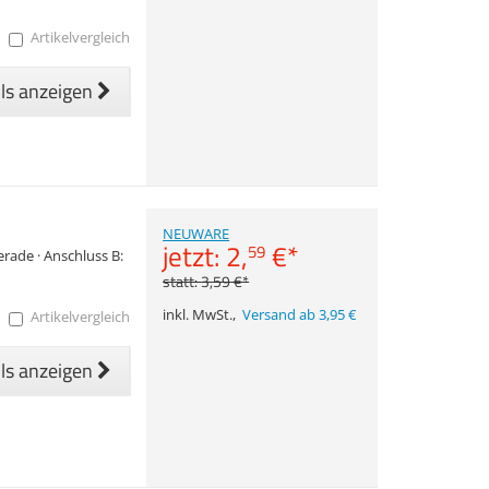
Artikelvergleich
ils anzeigen
NEUWARE
jetzt:
2,
€
*
59
erade · Anschluss B:
statt:
3,
59
€
*
inkl. MwSt.
,
Versand ab 3,95 €
Artikelvergleich
ils anzeigen