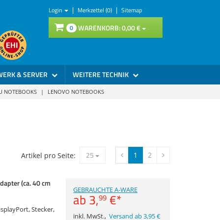
|
|
Login
Merkzettel (0)
Sitemap
WARENKORB:
0,
00
€
0
WERK & SERVER
WEITERE TECHNIK
SU NOTEBOOKS
|
LENOVO NOTEBOOKS
25
1
2
Artikel pro Seite:
dapter (ca. 40 cm
GEBRAUCHTE A-WARE
ab
3,
€
*
99
isplayPort, Stecker,
inkl. MwSt.
,
Versand ab 3,95 €