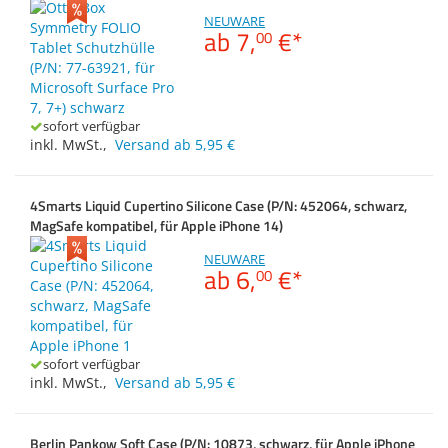
Zubehör
NEUWARE
Dokumentenscanne
Außenmaß Höhe ca.
ab
7,
€
*
00
Anmelden
|
Registrieren
|
Merkzettel
Außenmaß Tiefe ca.
sofort verfügbar
inkl. MwSt.
,
Versand ab 5,95 €
4Smarts Liquid Cupertino Silicone Case (P/N: 452064, schwarz,
MagSafe kompatibel, für Apple iPhone 14)
NEUWARE
ab
6,
€
*
00
sofort verfügbar
inkl. MwSt.
,
Versand ab 5,95 €
Berlin Pankow Soft Case (P/N: 10873, schwarz, für Apple iPhone