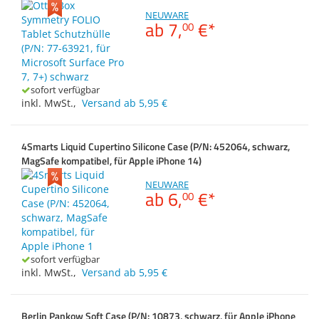
Zubehör
NEUWARE
Dokumentenscanne
Außenmaß Höhe ca.
ab
7,
€
*
00
Anmelden
|
Registrieren
|
Merkzettel
Außenmaß Tiefe ca.
sofort verfügbar
inkl. MwSt.
,
Versand ab 5,95 €
4Smarts Liquid Cupertino Silicone Case (P/N: 452064, schwarz,
MagSafe kompatibel, für Apple iPhone 14)
NEUWARE
ab
6,
€
*
00
sofort verfügbar
inkl. MwSt.
,
Versand ab 5,95 €
Berlin Pankow Soft Case (P/N: 10873, schwarz, für Apple iPhone