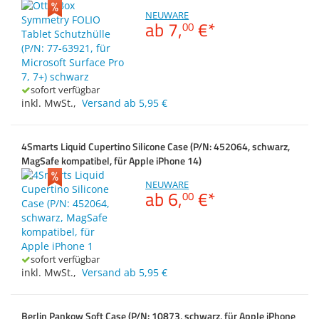
Zubehör
NEUWARE
Dokumentenscanne
Außenmaß Höhe ca.
ab
7,
€
*
00
Anmelden
|
Registrieren
|
Merkzettel
Außenmaß Tiefe ca.
sofort verfügbar
inkl. MwSt.
,
Versand ab 5,95 €
4Smarts Liquid Cupertino Silicone Case (P/N: 452064, schwarz,
MagSafe kompatibel, für Apple iPhone 14)
NEUWARE
ab
6,
€
*
00
sofort verfügbar
inkl. MwSt.
,
Versand ab 5,95 €
Berlin Pankow Soft Case (P/N: 10873, schwarz, für Apple iPhone