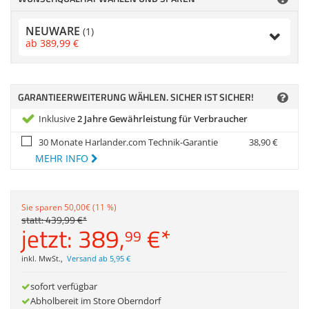
Zubehör
Dokumentenscanne
NEUWARE
(1)
ab
389,
99
€
GARANTIEERWEITERUNG WÄHLEN. SICHER IST SICHER!
Inklusive
2 Jahre Gewährleistung für Verbraucher
30 Monate Harlander.com Technik-Garantie
38,
90
€
MEHR INFO
Sie sparen 50,00€ (11 %)
statt:
439,
99
€
*
jetzt:
389,
€
*
99
inkl. MwSt.
,
Versand ab 5,95 €
sofort verfügbar
Abholbereit im Store Oberndorf