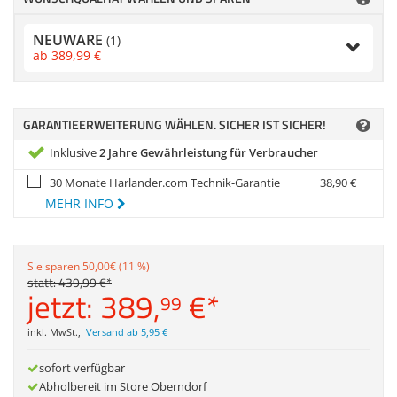
Zubehör
Dokumentenscanne
NEUWARE
(1)
ab
389,
99
€
GARANTIEERWEITERUNG WÄHLEN. SICHER IST SICHER!
Inklusive
2 Jahre Gewährleistung für Verbraucher
30 Monate Harlander.com Technik-Garantie
38,
90
€
MEHR INFO
Sie sparen 50,00€ (11 %)
statt:
439,
99
€
*
jetzt:
389,
€
*
99
inkl. MwSt.
,
Versand ab 5,95 €
sofort verfügbar
Abholbereit im Store Oberndorf