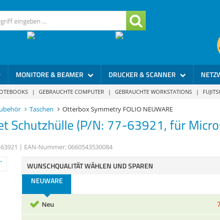
MONITORE & BEAMER
DRUCKER & SCANNER
NETZ
NOTEBOOKS
|
GEBRAUCHTE COMPUTER
|
GEBRAUCHTE WORKSTATIONS
|
FUJIT
ubehör
Taschen
Otterbox Symmetry FOLIO NEUWARE
et Schutzhülle (P/N: 77-63921, für Micro
-63921
| EAN-Nummer:
0660543530084
WUNSCHQUALITÄT WÄHLEN UND SPAREN
NEUWARE
Neu