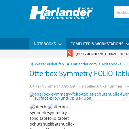
)
NOTEBOOKS
COMPUTER & WORKSTATIONS
JETZT ZUGREIFEN:
GEBRAUCHTE 
Weiter einkaufen
Harlander.com
Notebooks
Z
Otterbox
Symmetry FOLIO
Tabl
Artikel-Nummer:
10096459
| Hersteller-Artikelnummer:
77