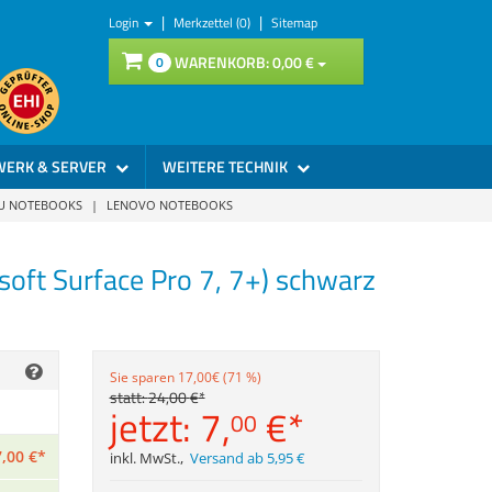
|
|
Login
Merkzettel (0)
Sitemap
WARENKORB:
0,
00
€
0
WERK & SERVER
WEITERE TECHNIK
SU NOTEBOOKS
|
LENOVO NOTEBOOKS
soft Surface Pro 7, 7+) schwarz
Sie sparen 17,00€ (71 %)
statt:
24,
00
€
*
jetzt:
7,
€
*
00
7,
00
€
*
inkl. MwSt.
,
Versand ab 5,95 €