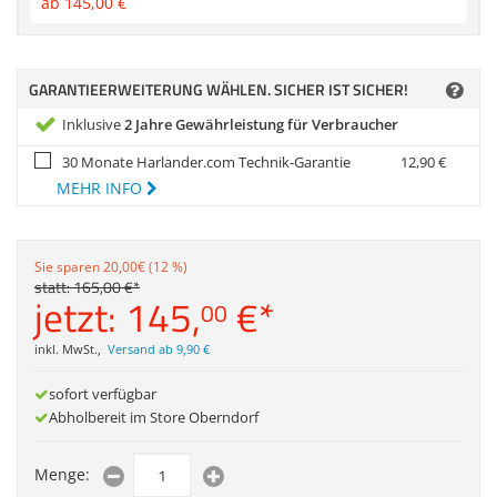
ab
145,
00
€
Zubehör
Dokumentenscanne
Anmelden
|
Registrieren
|
Merkzettel
GARANTIEERWEITERUNG WÄHLEN. SICHER IST SICHER!
Inklusive
2 Jahre Gewährleistung für Verbraucher
30 Monate Harlander.com Technik-Garantie
12,
90
€
MEHR INFO
Sie sparen 20,00€ (12 %)
statt:
165,
00
€
*
jetzt:
145,
€
*
00
inkl. MwSt.
,
Versand ab 9,90 €
sofort verfügbar
Abholbereit im Store Oberndorf
Menge: