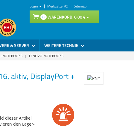
|
|
Login
Merkzettel (0)
Sitemap
WARENKORB:
0,
00
€
0
WERK & SERVER
WEITERE TECHNIK
SU NOTEBOOKS
|
LENOVO NOTEBOOKS
, aktiv, DisplayPort +
d dieser Artikel
vieren den Lager-