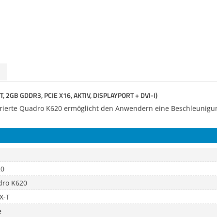
2GB GDDR3, PCIE X16, AKTIV, DISPLAYPORT + DVI-I)
urierte Quadro K620 ermöglicht den Anwendern eine Beschleunigu
20
dro K620
X-T
e