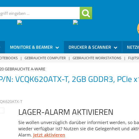
MONITORE & BEAMER
DRUCKER & SCANNER
NETZ
NOTEBOOKS
|
GEBRAUCHTE COMPUTER
|
GEBRAUCHTE WORKSTATIONS
|
FUJIT
620 GEBRAUCHTE A-WARE
(P/N: VCQK620ATX-T, 2GB GDDR3, PCIe x16
QK620ATX-T
LAGER-ALARM AKTIVIEREN
Sie wollen unverzüglich darüber informiert werden, so bal
wieder verfügbar ist? Nutzen sie die Gelegenheit und akti
Alarm.
Jetzt aktivieren