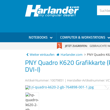
NOTEBOOKS
COMPUTER & WORKSTATIONS
JETZT ZUGREIFEN:
GEBRAUCHTE 
Weiter einkaufen
Harlander.com
PNY Quadro K
PNY
Quadro K620
Grafikkarte 
DVI-I)
Artikel-Nummer:
10079851
| Hersteller-Artikelnummer:
VC