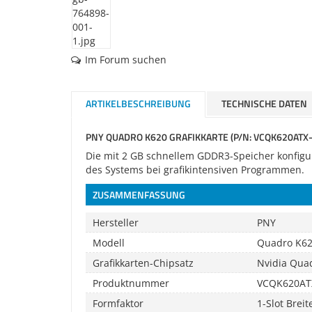
Im Forum suchen
ARTIKELBESCHREIBUNG
TECHNISCHE DATEN
PNY QUADRO K620 GRAFIKKARTE (P/N: VCQK620ATX-T, 
Die mit 2 GB schnellem GDDR3-Speicher konfig
des Systems bei grafikintensiven Programmen.
ZUSAMMENFASSUNG
Hersteller
PNY
Modell
Quadro K6
Grafikkarten-Chipsatz
Nvidia Qua
Produktnummer
VCQK620AT
Formfaktor
1-Slot Breit