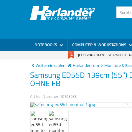
)
NOTEBOOKS
COMPUTER & WORKSTATIONS
JETZT ZUGREIFEN:
GEBRAUCHTE 
Weiter einkaufen
Harlander.com
Monitore & Be
Samsung
ED55D
139cm (55") D
OHNE FB
Artikel-Nummer:
10103988