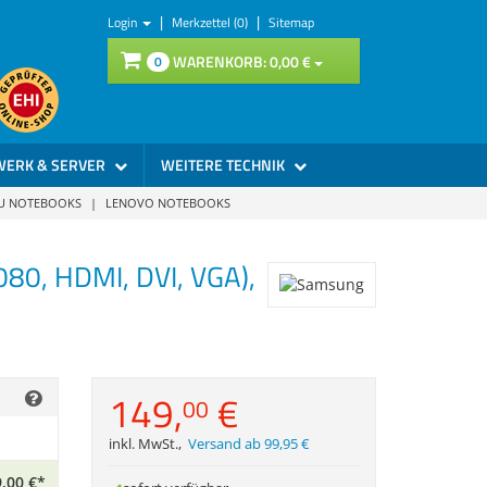
|
|
Login
Merkzettel (0)
Sitemap
WARENKORB:
0,
00
€
0
WERK & SERVER
WEITERE TECHNIK
SU NOTEBOOKS
|
LENOVO NOTEBOOKS
080, HDMI, DVI, VGA),
149,
€
00
inkl. MwSt.
,
Versand ab 99,95 €
,
00
€
*