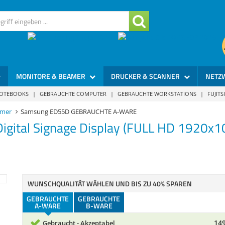
MONITORE & BEAMER
DRUCKER & SCANNER
NETZ
NOTEBOOKS
|
GEBRAUCHTE COMPUTER
|
GEBRAUCHTE WORKSTATIONS
|
FUJIT
amer
Samsung ED55D GEBRAUCHTE A-WARE
igital Signage Display (FULL HD 1920x1
WUNSCHQUALITÄT WÄHLEN UND BIS ZU 40% SPAREN
GEBRAUCHTE
GEBRAUCHTE
A-WARE
B-WARE
149
Gebraucht - Akzeptabel