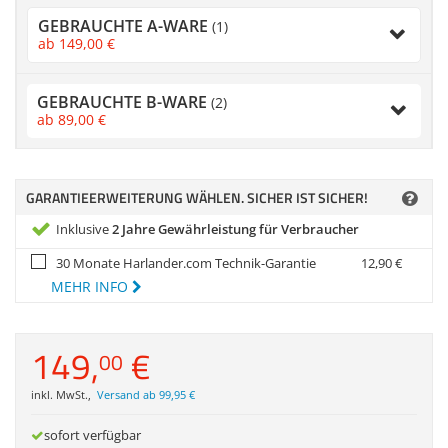
Zubehör
GEBRAUCHTE A-WARE
(1)
Dokumentenscanne
ab
149,
00
€
Anmelden
|
Registrieren
|
Merkzettel
GEBRAUCHTE B-WARE
(2)
ab
89,
00
€
GARANTIEERWEITERUNG WÄHLEN. SICHER IST SICHER!
Inklusive
2 Jahre Gewährleistung für Verbraucher
30 Monate Harlander.com Technik-Garantie
12,
90
€
MEHR INFO
149,
€
00
inkl. MwSt.
,
Versand ab 99,95 €
sofort verfügbar