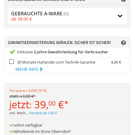
Zubehör
Zubehör & Sonstige
Gehäuse
Dokumentenscanne
Switches, Router & F
GEBRAUCHTE A-WARE
(1)
ab
39,
00
€
Kabel & Adapter
Anmelden
|
Registrieren
|
Merkzettel
Druckerzubehör
GARANTIEERWEITERUNG WÄHLEN. SICHER IST SICHER!
Beamerzubehör
Inklusive
2 Jahre Gewährleistung für Verbraucher
30 Monate Harlander.com Technik-Garantie
4,
00
€
MEHR INFO
Sie sparen 4,00€ (9 %)
statt:
43,
00
€
*
jetzt:
39,
€
*
00
inkl. MwSt.
,
Versand ab 3,95 €
sofort verfügbar
Abholbereit im Store Oberndorf