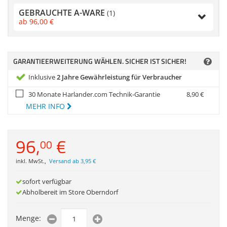
Zubehör
GEBRAUCHTE A-WARE
(1)
Dokumentenscanne
ab
96,
00
€
Anmelden
|
Registrieren
|
Merkzettel
GARANTIEERWEITERUNG WÄHLEN. SICHER IST SICHER!
Inklusive
2 Jahre Gewährleistung für Verbraucher
30 Monate Harlander.com Technik-Garantie
8,
90
€
MEHR INFO
96,
€
00
inkl. MwSt.
,
Versand ab 3,95 €
sofort verfügbar
Abholbereit im Store Oberndorf
Menge: