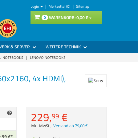
|
|
Login
Merkzettel (0)
Sitemap
WARENKORB:
0,
00
€
0
WERK & SERVER
WEITERE TECHNIK
SU NOTEBOOKS
|
LENOVO NOTEBOOKS
860x2160, 4x HDMI),
229,
€
99
inkl. MwSt.
,
Versand ab 79,00 €
,
99
€
*