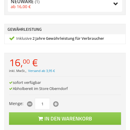
NEUWARE
(1)
Zubehör
Sonstiges
ab
16,
00
€
Dokumentenscanne
GEWÄHRLEISTUNG
Inklusive
2 Jahre Gewährleistung für Verbraucher
16,
€
00
inkl. MwSt.
,
Versand ab 3,95 €
sofort verfügbar
Abholbereit im Store Oberndorf
Menge:
IN DEN WARENKORB