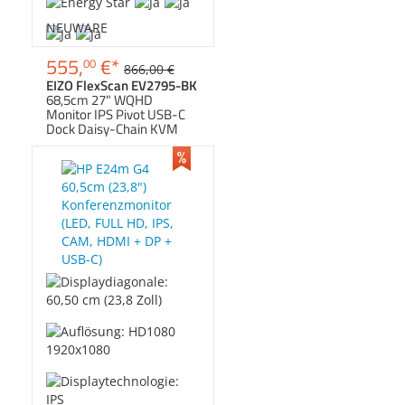
Zubehör
Dokumentenscanne
NEUWARE
555,
€
*
00
866,
00
€
EIZO FlexScan EV2795-BK
68,5cm 27" WQHD
Monitor IPS Pivot USB-C
Dock Daisy-Chain KVM
DICOM PW70W Schwarz