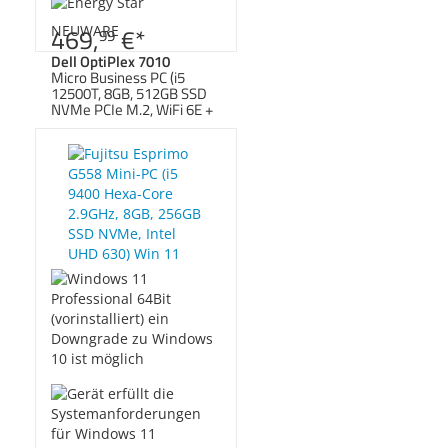
Zubehör
Dokumentenscanne
469,
NEUWARE
€
*
99
Dell OptiPlex 7010
Micro Business PC (i5
12500T, 8GB, 512GB SSD
NVMe PCIe M.2, WiFi 6E +
BT) Win 11