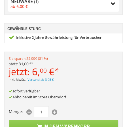
NEUWARE
(1)
Zubehör
ab
6,
00
€
Dokumentenscanne
Anmelden
|
Registrieren
|
Merkzettel
GEWÄHRLEISTUNG
Inklusive
2 Jahre Gewährleistung für Verbraucher
Sie sparen 25,00€ (81 %)
statt:
31,
00
€
*
jetzt:
6,
€
*
00
inkl. MwSt.
,
Versand ab 3,95 €
sofort verfügbar
Abholbereit im Store Oberndorf
Menge:
IN DEN WARENKORB