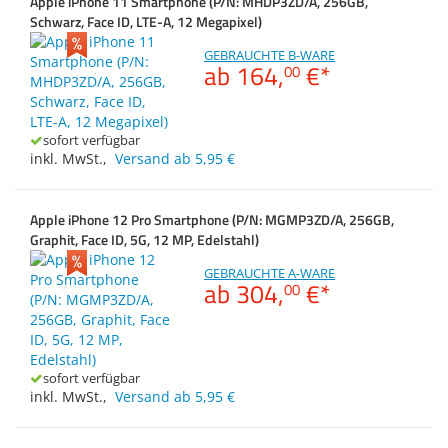
Apple iPhone 11 Smartphone (P/N: MHDP3ZD/A, 256GB,
Displaydiagonale
Zubehör
Zubehör & Sonstige
Schwarz, Face ID, LTE-A, 12 Megapixel)
Dokumentenscanne
Switches, Router & F
Gehäuse
GEBRAUCHTE B-WARE
ab
164,
€
*
00
Kabel & Adapter
Druckerzubehör
sofort verfügbar
inkl. MwSt.
,
Versand ab 5,95 €
Beamerzubehör
Apple iPhone 12 Pro Smartphone (P/N: MGMP3ZD/A, 256GB,
Graphit, Face ID, 5G, 12 MP, Edelstahl)
GEBRAUCHTE A-WARE
ab
304,
€
*
00
sofort verfügbar
inkl. MwSt.
,
Versand ab 5,95 €