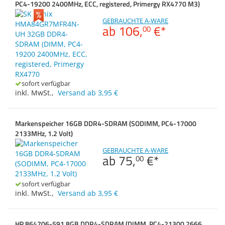
PC4-19200 2400MHz, ECC, registered, Primergy RX4770 M3)
Zubehör
Zubehör & Sonstige
Gehäuse
Dokumentenscanne
Switches, Router & F
GEBRAUCHTE A-WARE
ab
106,
€
*
00
Kabel & Adapter
Anmelden
|
Registrieren
|
Merkzettel
Druckerzubehör
Beamerzubehör
sofort verfügbar
inkl. MwSt.
,
Versand ab 3,95 €
Markenspeicher 16GB DDR4-SDRAM (SODIMM, PC4-17000
2133MHz, 1.2 Volt)
GEBRAUCHTE A-WARE
ab
75,
€
*
00
sofort verfügbar
inkl. MwSt.
,
Versand ab 3,95 €
HP 864706-591 8GB DDR4-SDRAM (DIMM, PC4-21300 2666