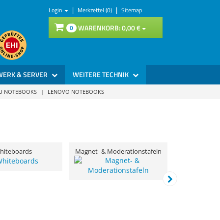
|
|
Login
Merkzettel (0)
Sitemap
WARENKORB:
0,
00
€
0
WERK & SERVER
WEITERE TECHNIK
SU NOTEBOOKS
|
LENOVO NOTEBOOKS
hiteboards
Magnet- & Moderationstafeln
Fli