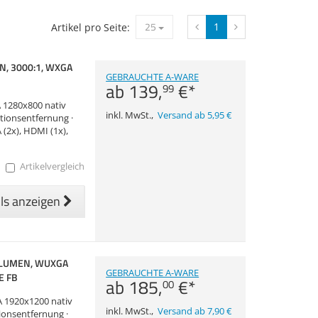
25
1
Artikel pro Seite:
N, 3000:1, WXGA
GEBRAUCHTE A-WARE
ab
139,
€
*
99
 1280x800 nativ
inkl. MwSt.
,
Versand ab 5,95 €
ektionsentfernung ·
 (2x), HDMI (1x),
Artikelvergleich
ils anzeigen
I LUMEN, WUXGA
GEBRAUCHTE A-WARE
E FB
ab
185,
€
*
00
 1920x1200 nativ
inkl. MwSt.
,
Versand ab 7,90 €
ktionsentfernung ·