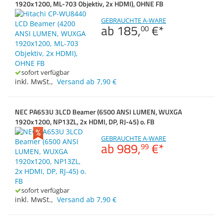
1920x1200, ML-703 Objektiv, 2x HDMI), OHNE FB
Zubehör & Sonstiges
Zubehör
Dokumentenscanne
Switches, Router & F
Gehäuse
GEBRAUCHTE A-WARE
ab
185,
€
*
00
Kabel & Adapter
Anmelden
|
Registrieren
|
Brennweite (max.)
Merkzettel
Druckerzubehör
sofort verfügbar
Beamerzubehör
inkl. MwSt.
,
Versand ab 7,90 €
Brennweite (min.)
NEC PA653U 3LCD Beamer (6500 ANSI LUMEN, WUXGA
1920x1200, NP13ZL, 2x HDMI, DP, RJ-45) o. FB
GEBRAUCHTE A-WARE
ab
989,
€
*
99
sofort verfügbar
inkl. MwSt.
,
Versand ab 7,90 €