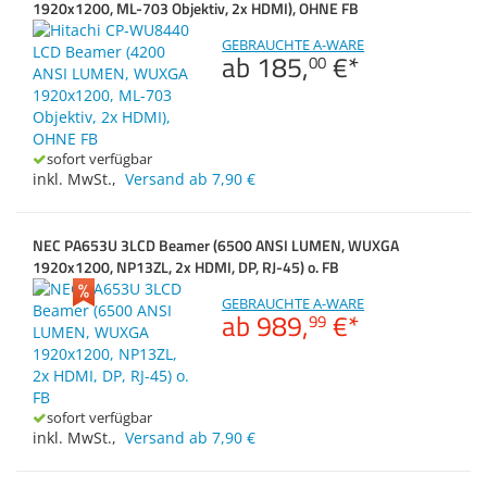
1920x1200, ML-703 Objektiv, 2x HDMI), OHNE FB
Zubehör & Sonstiges
Zubehör
Dokumentenscanne
Switches, Router & F
Gehäuse
GEBRAUCHTE A-WARE
ab
185,
€
*
00
Kabel & Adapter
Anmelden
|
Registrieren
|
Brennweite (max.)
Merkzettel
Druckerzubehör
sofort verfügbar
Beamerzubehör
inkl. MwSt.
,
Versand ab 7,90 €
Brennweite (min.)
NEC PA653U 3LCD Beamer (6500 ANSI LUMEN, WUXGA
1920x1200, NP13ZL, 2x HDMI, DP, RJ-45) o. FB
GEBRAUCHTE A-WARE
ab
989,
€
*
99
sofort verfügbar
inkl. MwSt.
,
Versand ab 7,90 €