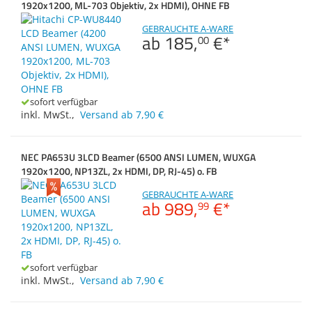
1920x1200, ML-703 Objektiv, 2x HDMI), OHNE FB
Zubehör & Sonstiges
Zubehör
Dokumentenscanne
Switches, Router & F
Gehäuse
GEBRAUCHTE A-WARE
ab
185,
€
*
00
Kabel & Adapter
Anmelden
|
Registrieren
|
Brennweite (max.)
Merkzettel
Druckerzubehör
sofort verfügbar
Beamerzubehör
inkl. MwSt.
,
Versand ab 7,90 €
Brennweite (min.)
NEC PA653U 3LCD Beamer (6500 ANSI LUMEN, WUXGA
1920x1200, NP13ZL, 2x HDMI, DP, RJ-45) o. FB
GEBRAUCHTE A-WARE
ab
989,
€
*
99
sofort verfügbar
inkl. MwSt.
,
Versand ab 7,90 €