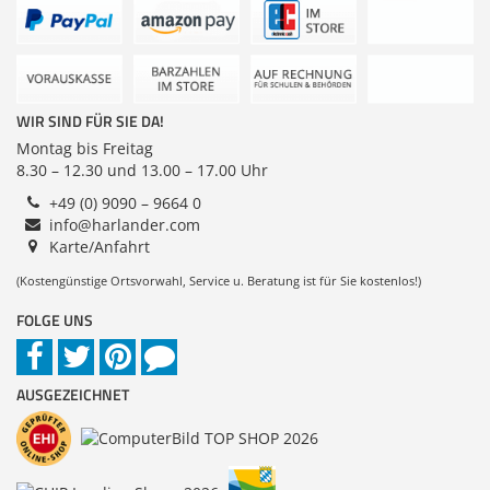
Zubehör & Sonstiges
Zubehör
Dokumentenscanne
Switches, Router & F
Gehäuse
Kabel & Adapter
Anmelden
|
Registrieren
|
Brennweite (max.)
Merkzettel
WIR SIND FÜR SIE DA!
Druckerzubehör
Montag bis Freitag
8.30 – 12.30 und 13.00 – 17.00 Uhr
Beamerzubehör
+49 (0) 9090 – 9664 0
Brennweite (min.)
info@harlander.com
Karte/Anfahrt
(Kostengünstige Ortsvorwahl, Service u. Beratung ist für Sie kostenlos!)
FOLGE UNS
AUSGEZEICHNET