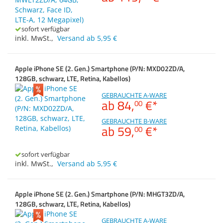
Displaydiagonale
Zubehör
Zubehör & Sonstige
Dokumentenscanne
Switches, Router & F
Gehäuse
Arbeitsspeicher
sofort verfügbar
Kabel & Adapter
inkl. MwSt.
,
Versand ab 5,95 €
Druckerzubehör
Apple iPhone SE (2. Gen.) Smartphone (P/N: MXD02ZD/A,
128GB, schwarz, LTE, Retina, Kabellos)
Beamerzubehör
GEBRAUCHTE A-WARE
ab
84,
€
*
00
GEBRAUCHTE B-WARE
ab
59,
€
*
00
sofort verfügbar
inkl. MwSt.
,
Versand ab 5,95 €
Apple iPhone SE (2. Gen.) Smartphone (P/N: MHGT3ZD/A,
128GB, schwarz, LTE, Retina, Kabellos)
GEBRAUCHTE A-WARE