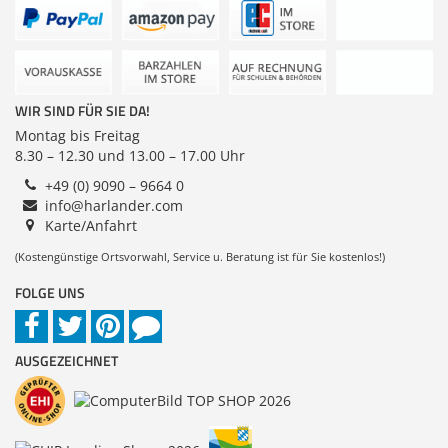
Zubehör
Zubehör & Sonstige
Dokumentenscanne
Switches, Router & F
Gehäuse
Kabel & Adapter
WIR SIND FÜR SIE DA!
Druckerzubehör
Montag bis Freitag
8.30 – 12.30 und 13.00 – 17.00 Uhr
Beamerzubehör
+49 (0) 9090 – 9664 0
info@harlander.com
Karte/Anfahrt
(Kostengünstige Ortsvorwahl, Service u. Beratung ist für Sie kostenlos!)
FOLGE UNS
AUSGEZEICHNET