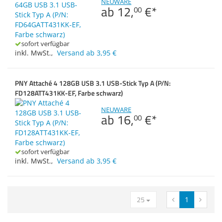
NEUWARE
ab
12,
€
*
Zubehör
Zubehör & Sonstige
00
Switches, Router & Firewalls
Dokumentenscanne
Seriell
Gehäuse
Kabel & Adapter
Strom
sofort verfügbar
inkl. MwSt.
,
Versand ab 3,95 €
Druckerzubehör
USB
Beamerzubehör
VGA
PNY Attaché 4 128GB USB 3.1 USB-Stick Typ A (P/N:
FD128ATT431KK-EF, Farbe schwarz)
NEUWARE
Anmelden
|
Registrieren
|
ab
16,
€
*
00
Merkzettel
sofort verfügbar
inkl. MwSt.
,
Versand ab 3,95 €
25
1