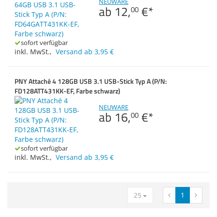
NEUWARE
ab
12,
€
*
Zubehör
Zubehör & Sonstige
00
Switches, Router & Firewalls
Dokumentenscanne
Seriell
Gehäuse
Kabel & Adapter
Strom
sofort verfügbar
inkl. MwSt.
,
Versand ab 3,95 €
Druckerzubehör
USB
Beamerzubehör
VGA
PNY Attaché 4 128GB USB 3.1 USB-Stick Typ A (P/N:
FD128ATT431KK-EF, Farbe schwarz)
NEUWARE
Anmelden
|
Registrieren
|
ab
16,
€
*
00
Merkzettel
sofort verfügbar
inkl. MwSt.
,
Versand ab 3,95 €
25
1